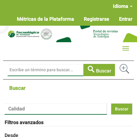
Navegación
Idioma
principal
Contenido
Métricas de la Plataforma
Registrarse
Entrar
principal
Barra
lateral
Toggle
naviga
Buscar
Buscar
Buscar
artículos
por
Filtros avanzados
Desde