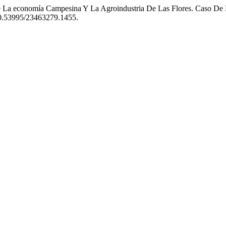
ntre La economía Campesina Y La Agroindustria De Las Flores. Caso D
i:10.53995/23463279.1455.