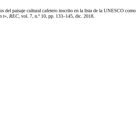
s del paisaje cultural cafetero inscrito en la lista de la UNESCO com
n t»,
REC
, vol. 7, n.º 10, pp. 133–145, dic. 2018.