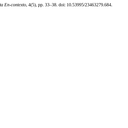
ta En-contexto
, 4(5), pp. 33–38. doi: 10.53995/23463279.684.