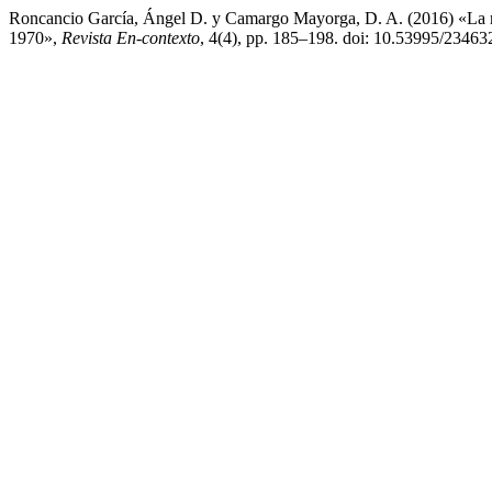
Roncancio García, Ángel D. y Camargo Mayorga, D. A. (2016) «La mot
1970»,
Revista En-contexto
, 4(4), pp. 185–198. doi: 10.53995/23463