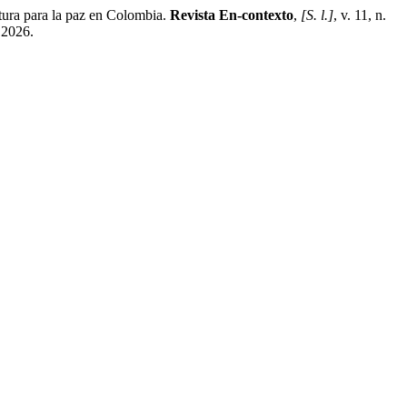
ra para la paz en Colombia.
Revista En-contexto
,
[S. l.]
, v. 11, n.
 2026.