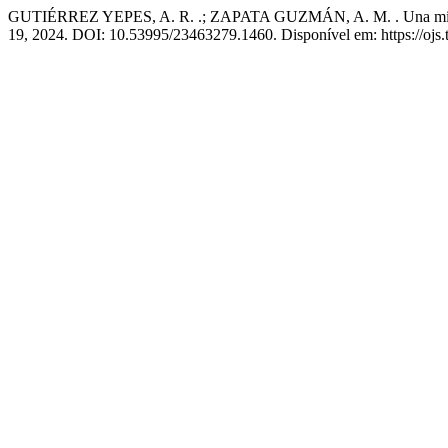
GUTIÉRREZ YEPES, A. R. .; ZAPATA GUZMÁN, A. M. . Una mirada soc
19, 2024. DOI: 10.53995/23463279.1460. Disponível em: https://ojs.t