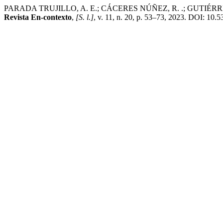
PARADA TRUJILLO, A. E.; CÁCERES NÚÑEZ, R. .; GUTIÉRREZ YEPES,
Revista En-contexto
,
[S. l.]
, v. 11, n. 20, p. 53–73, 2023. DOI: 10.