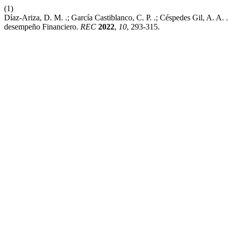
(1)
Díaz-Ariza, D. M. .; García Castiblanco, C. P. .; Céspedes Gil, A. 
desempeño Financiero.
REC
2022
,
10
, 293-315.