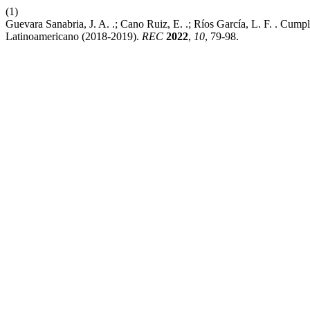
(1)
Guevara Sanabria, J. A. .; Cano Ruiz, E. .; Ríos García, L. F. . Cu
Latinoamericano (2018-2019).
REC
2022
,
10
, 79-98.