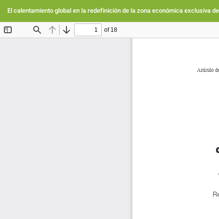
Volver
a
El calentamiento global en la redefinición de la zona económica exclusiva d
los
detalles
del
artículo