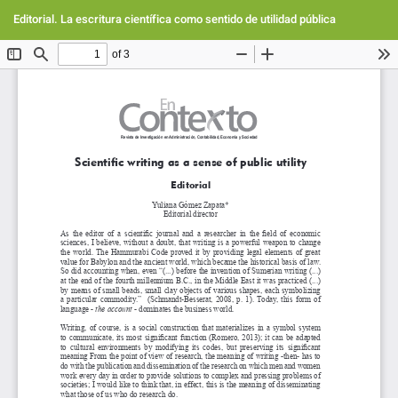
Volver
Des
De
a
Editorial. La escritura científica como sentido de utilidad pública
PD
los
detalles
del
artículo