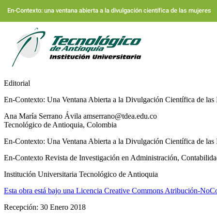
Volver
a
En-Contexto: una ventana abierta a la divulgación científica de las mujeres
los
detalles
del
artículo