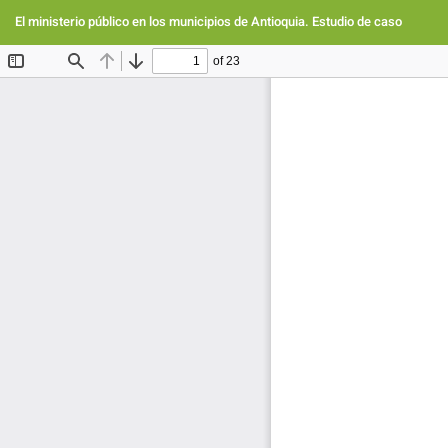
Volver
a
El ministerio público en los municipios de Antioquia. Estudio de caso
los
detalles
del
artículo