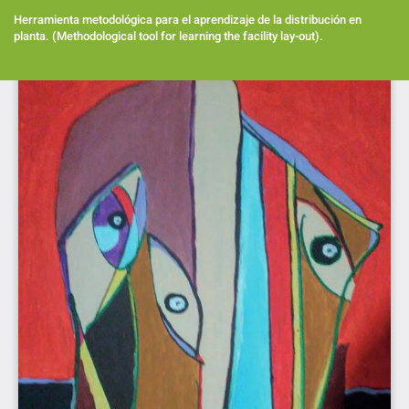
Volver
a
Herramienta metodológica para el aprendizaje de la distribución en
los
planta. (Methodological tool for learning the facility lay-out).
detalles
del
Des
artículo
De
PD