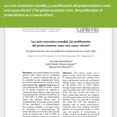
Volver
a
La crisis económica mundial ¿La proliferación del proteccionismo como
los
una causa efecto? (The global economic crisis, the proliferation of
detalles
protectionism as a causal effect)
del
artículo
Des
De
PD