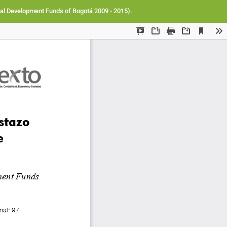
Des
De
cal Development Funds of Bogotá 2009 - 2015).
PD