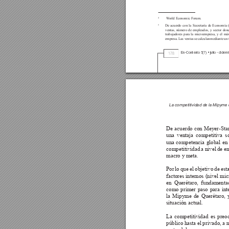
 W
orld Economic Forum.
4
De 
acuerdo 
con 
la 
Secretaría 
de 
Economía 
5
ventas, número de empleados, y sector donde
trabajadores para la microempresa, y el má
empresa. Las ventas se calculan mediante un
En-Conte
xto 
5(7) 
• julio - dicie
178
La competitividad de la Mipyme en
De acuerdo con Meyer-Sta
una ventaja competitiva so
una competencia global en 
competitividad a nivel de e
macro y meta.
Por lo que el objetivo de est
factores internos (nivel mi
en Querétaro, fundamenta
como primer paso para inte
la Mipyme de Querétaro, y
situación actual.
La competitividad es preoc
público hasta el privado, a n