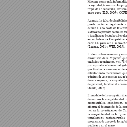
Mipyme 
opera 
en la 
informalida
la legalidad, tales como los pro
respaldo de su familia, servici
entre otros (ILD, 2006 y COF
Además, 
la 
falta 
de 
exibilida
pueda contratar legalmente a
debido al alto costo de las cont
sistema no permite contratos te
y 
habilidades 
del 
trabajador 
ec
en su Índice de Competitivid
entre 140 
países 
en el 
rubro ec
(Lozano, 201
1 y WEF
, 2015).
El desarrollo económico y soci
dinamismo de la Mipyme
 que
5
unidades económicas, y el 78.4
participación 
eciente 
del 
gobi
que facilite la creación, el de
estableciendo 
mecanismos 
que
trámites de los servicios del gob
de 
una empresa, 
la adopción 
de
de 
personal, 
facilitar 
el 
acceso
OCDE, 2007).
El modelo de la competitividad
determinar la competitividad m
empresariales, económicos, po
afectan el desempeño de la emp
ver en la investigación de Ch
la competitividad de la Pyme 
tecnológicos, socioculturale
programas de apoyo de los gobier
públicas a nivel meso. 