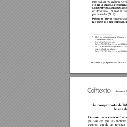
para aplicar el enfoque sist
este 
n 
se 
utilizó 
la 
herramient
Competitividad del Banco Inte
de 
Desarrollo”, 
el 
cual 
ha 
sid
por Saavedra (2014).  
competitivi
P
alabras 
clave: 
me, mapa de competitividad, n
*  Ph.D en Administración. Docente Inv
Autónoma de México.
 lsaavedra@fca.unam.mx
Enlace ORCID: http://orcid.org/0000-0
**  Ph.D. y docente investigadora de la Uni
 sindymilla@hotmail.com
Enlace ORCID: http://orcid.org/0000-
En-Conte
xto 
5(7) 
• julio - diciembre 20
1
7
 •
 
Saavedra, M
Revista de Investigación en Administración, Contabilidad, Economía y Sociedad
La compétitivité de l
le cas 
cette étude se fonda
Résumé: 
qui  soutient 
que  les  facteurs
trouvent depuis les niveaux 