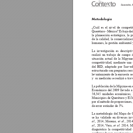
Saavedra, M
Revista de Investigación en Administración, Contabilidad, Economía y Sociedad
Metodología
¿Cuál es el nivel de competi
Querétaro 
- 
México? 
Es 
bajo 
da
la planeación estratégica, la 
de 
la 
calidad, 
la 
comercializaci
humanos, la gestión ambiental 
La investigación es descripti
realizó un trabajo de campo d
situación 
actual 
de 
la 
Mipyme,
competitividad, mediante una
del BID, adaptado por Saavedr
estructurado con preguntas cerr
levantamiento de la encuesta se 
y  su medición se realizó a trav
La población de la Mipyme en e
Económico del 2009 llevado a
56,345 unidades económicas; l
Municipios de Querétaro y El 
por el 
método 
de proporciones,
de error estándar de 5%.   
La metodología del Mapa de C
se ha validado en diversas inv
, 2014; Moreno, 
, 2014
al.
et al.
, 2014; V
era, 
 2014; M
al.
et al.
diagnóstica la competitividad