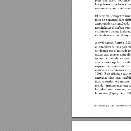
parte del nuevo consenso i
los gobiernos de todo el m
económico y en la reducció
El 
término 
competitividad 
falta 
de 
consenso 
para 
den
amplitud 
de 
su 
signicado, 
nación hasta el ámbito supra
cuantitativa de sus factores,
en las diversas metodología
A
 nivel nación, Porter (1990
un alto nivel de vida para s
se vincula con el nivel de p
utiliza sus recursos naturale
reeja  la  medida  en 
que  
condiciones equitativas d
superen la prueba de los
mantiene e incrementa el in
1996). Esto debido a que e
empresas sino que, tambié
institucionales, organismos
red de vinculaciones con el
las relaciones laborales, in
nanciero (Fajnzylber
, 1988
En-Conte
xto 
5(7) 
• julio - diciembre 20
1
7 •