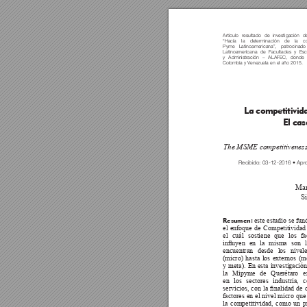
Artículo 
resultado 
de 
investigación 
de
“Hacía 
la 
determinación 
de 
la 
co
Pyme 
Latinoamericana”, 
patrocinado 
Latinoamericana 
de 
Facultades 
y 
Esc
y 
Administración 
– 
ALAFEC, 
donde 
Colombia y V
enezuela en el año 2015.
La 
competitivid
El 
cas
The MSME competitiveness 
Recibido: 03-12-2016 • Apro
Mar
S
 este estudio se fu
Resumen:
el enfoque de Competitividad 
el cuál sostiene que los fa
inuyen 
en 
la 
misma 
son 
l
encuentran desde los nivele
(micro) hasta los externos (m
y meta). En esta investigación
la Mipyme de Querétaro e
en los sectores industria, 
servicios, 
con 
la 
nalidad 
de 
factores en el nivel micro que
la competitividad, como un p