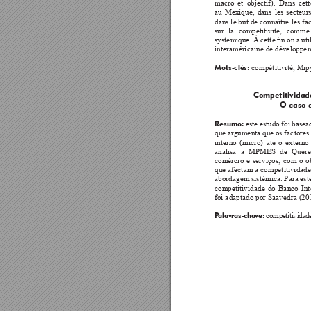
macro et objectif). Dans cet
au Mexique, dans les secteurs
dans le but 
de connaître 
les fa
sur la compétitivité, comme
systémique. 
À 
cette 
n 
on 
a 
uti
interaméricaine de développeme
 compétitivité, Mip
Mots-clés:
Competitividad
O caso 
este estudo foi base
Resumo: 
que ar
gumenta que 
os factores
interno (micro) até o extern
analisa a MPMES de Quereta
comércio e serviços, com o ob
que afectam a competitividad
abordagem sistémica. Para este
competitividade do Banco In
foi adaptado por Saavedra (20
 competitividad
P
alavras-chave: