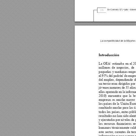
En-Conte
xto 
5(7) 
• julio - dicie
176
La competitividad de la Mipyme en
Introducción
La OEA
 estimaba en el 2
1
millones de negocios, de 
pequeñas y medianas empre
el 95% del padrón
 de empr
2
del empleo, dependiendo de
un tercio eran dirigidas po
jóvenes menores de 35 años
ellas operando en la inform
2010) encuentra que la b
empresas es mucho mayor e
los países de la Unión Euro
cambiado mucho para las últ
todos los países, entes públ
resultados no han sido alent
y ejecutadas por niveles d
los 
recursos 
nancieros 
re
humanos técnicamente cali
este sector
, carentes de tec
información 
escasa 
o 
poco 
c