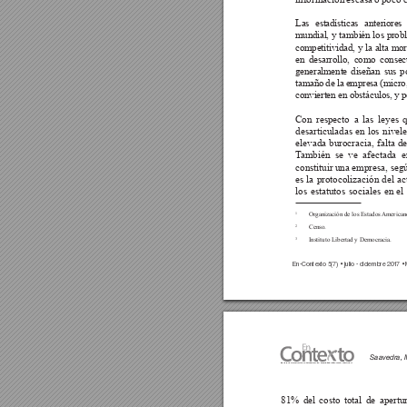
Las estadísticas anterior
mundial, y también los probl
competitividad, 
y 
la 
alta 
mor
en desarrollo, como consecu
generalmente diseñan sus pol
tamaño de la empresa (micro,
convierten en obstáculos, y p
Con respecto a las leyes
desarticuladas en los nivele
elevada burocracia, falta de
T
ambién se ve afectada e
constituir una empresa, seg
es la protocolización del act
los 
estatutos 
sociales 
en 
el 
 Organización de los Estados 
American
1
 Censo.
2
 Instituto Libertad y Democracia.
3
En-Conte
xto 
5(7) 
• julio - diciembre 20
1
7 •
Saavedra, M
Revista de Investigación en Administración, Contabilidad, Economía y Sociedad
81% del costo total de apertu