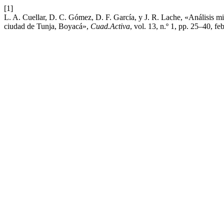
[1]
L. A. Cuellar, D. C. Gómez, D. F. García, y J. R. Lache, «Análisis mi
ciudad de Tunja, Boyacá»,
Cuad.Activa
, vol. 13, n.º 1, pp. 25–40, fe