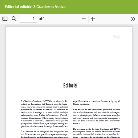
Volver
Des
De
a
Editorial edición 3 Cuaderno Activa
PD
los
detalles
del
artículo