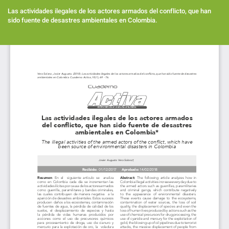
Volver
a
Las actividades ilegales de los actores armados del conflicto, que han
los
sido fuente de desastres ambientales en Colombia.
detalles
del
Des
artículo
De
PD