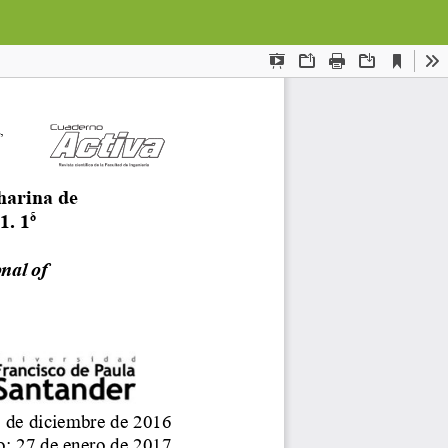
Des
De
PD