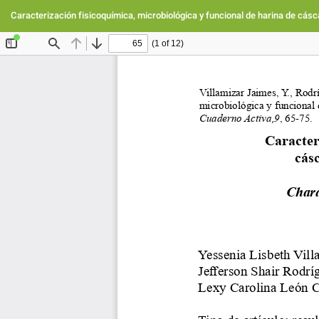
Volver
a
Caracterización fisicoquímica, microbiológica y funcional de harina de c
los
detalles
del
artículo