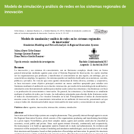
Volver
a
Modelo de simulación y análisis de redes en los sistemas regionales de
los
innovación
detalles
del
Des
artículo
De
PD