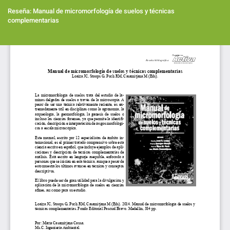
Volver
a
Reseña: Manual de micromorfología de suelos y técnicas
los
complementarias
detalles
del
Des
artículo
De
PD