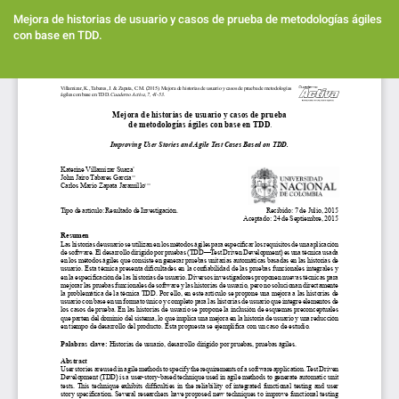
Volver
a
Mejora de historias de usuario y casos de prueba de metodologías ágiles
los
con base en TDD.
detalles
del
Des
artículo
De
PD