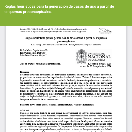
Volver
a
Reglas heurísticas para la generación de casos de uso a partir de
los
esquemas preconceptuales.
detalles
del
Des
artículo
De
PD