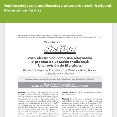
Volver
a
Voto electrónico como una alternativa al proceso de votación tradicional:
los
Una revisión de literatura
detalles
del
Des
artículo
De
PD