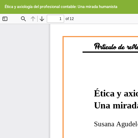
Volver
a
Ética y axiología del profesional contable: Una mirada humanista
los
detalles
del
artículo