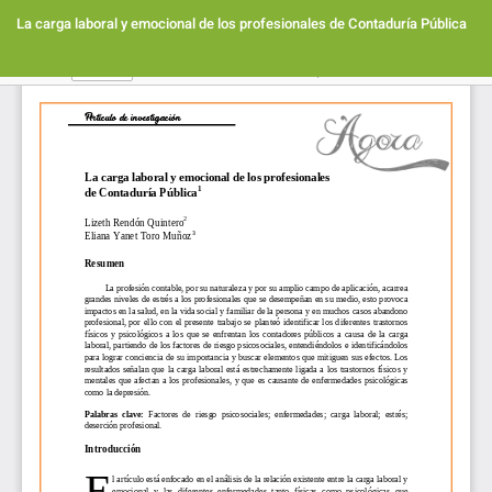
Volver
a
La carga laboral y emocional de los profesionales de Contaduría Pública
los
detalles
Des
De
del
PD
artículo