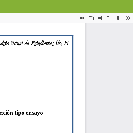
Des
De
PD